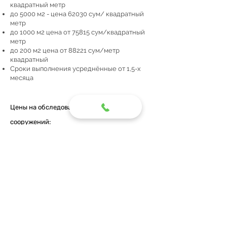
квадратный метр
до 5000 м2 - цена 62030 сум/ квадратный
метр
до 1000 м2 цена от 75815 сум/квадратный
метр
до 200 м2 цена от 88221 сум/метр
квадратный
Сроки выполнения усреднённые от 1,5-х
месяца
Цены на обследование зданий и
сооружений:
Визуальное - от 8000 сум/м2
Детальное - от 12 400 сум/м2
Цены на изыскания :
Инженерно-геологические изыскания - от
413 536 сум за м.п. скважины - от 2-х недель.
Инженерно-геодезические изыскания - от
2
067 682
сум за га площади - от 1-х недели.
Инженерно-экологические изыскания - от
13
784 547
. - от 3-х недель.