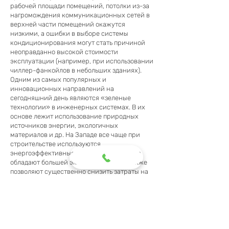
рабочей площади помещений, потолки из-за
нагромождения коммуникационных сетей в
верхней части помещений окажутся
низкими, а ошибки в выборе системы
кондиционирования могут стать причиной
неоправданно высокой стоимости
эксплуатации (например, при использовании
чиллер-фанкойлов в небольших зданиях).
Одним из самых популярных и
инновационных направлений на
сегодняшний день являются «зеленые
технологии» в инженерных системах. В их
основе лежит использование природных
источников энергии, экологичных
материалов и др. На Западе все чаще при
строительстве используются
энергоэффективные технологии, которые
обладают большей экологичностью, а также
позволяют существенно снизить затраты на
энергию при эксплуатации здания.
Компания TechnoSmart Engineering - одна из
немногих компаний в Узбекистане, которая
напрямую сотрудничает с советом по
экологическому строительству и применяет